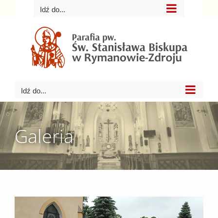
Przejdź
Idź do...
do
zawartości
Idź do...
Galeria