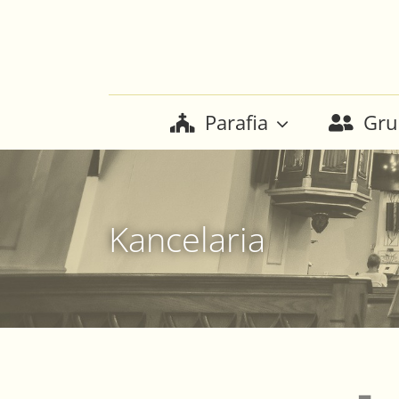
Przejdź
do
zawartości
Parafia
Gru
Kancelaria