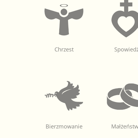
Chrzest
Spowied
Bierzmowanie
Małżeńst