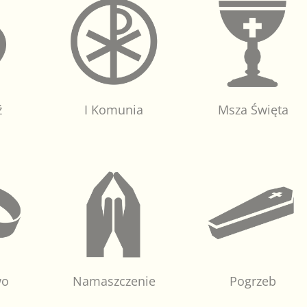
ź
I Komunia
Msza Święta
wo
Namaszczenie
Pogrzeb